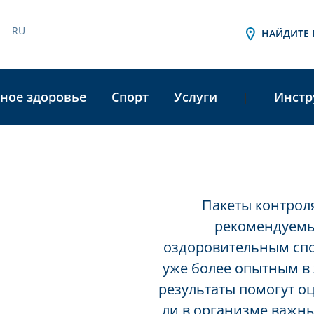
RU
НАЙДИТЕ 
ное здоровье
Спорт
Услуги
Инстр
|
Пакеты контроля
рекомендуемы
оздоровительным спо
уже более опытным в
результаты помогут о
ли в организме важн