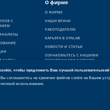
О фирме
О ФИРМЕ
ИЗОВ С
НАШИ ВРАЧИ
НИЕМ
РАБОТОДАТЕЛЮ
 АНАЛИЗЫ
КАРЬЕРА В SYNLAB
РОВАНИЕ
НОВОСТИ И СТАТЬИ
ЦИИ
ОЗНАКОМЬТЕСЬ С НАШИМИ
Е КАРТЫ
ПОДАРОЧНЫМИ КАРТАМИ
NLAB
ookie, чтобы предложить Вам лучший пользовательский
 Вы соглашаетесь на хранение файлов cookie на Вашем уст
олитикой использования.
ьзования услуги
Общие условия предоставления услуг