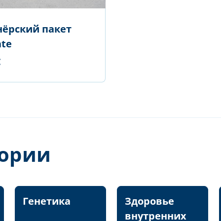
нёрский пакет
ate
€
гории
Генетика
Здоровье
внутренних