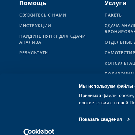
Помощь
Услуги
СВЯЖИТЕСЬ С НАМИ
ПАКЕТЫ
ИНСТРУКЦИИ
СДАЧА АНАЛ
БРОНИРОВА
НАЙДИТЕ ПУНКТ ДЛЯ СДАЧИ
АНАЛИЗА
ОТДЕЛЬНЫЕ
PЕЗУЛЬТАТЫ
САМОТЕСТИ
КОНСУЛЬТА
ПОДАРОЧНЫ
АВТОБУС SY
Мы используем файлы c
ДЕТИ
Принимая файлы cookie,
соответствии с нашей П
Показать сведения
Политика конфиденциальности
Условия испол