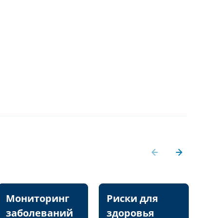
Мониторинг
Риски для
П
заболеваний
здоровья