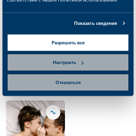
Показать сведения
Разрешить все
Пакет анализов на
Пакет анализов на
Настроить
ИППП (ректальный
ИППП для мужчин
мазок)
(кровь, моча)
106.00 €
150.00 €
Отказаться