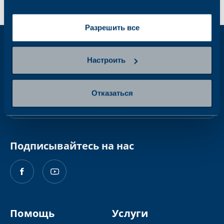
Разрешить все
Получайте еженедельные новости о
Настроить
здоровье на свою электронную почту
Адрес
Отказаться
электронной
почты
Подписывайтесь на нас
Помощь
Услуги