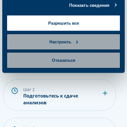
Показать сведения
Как это работает?
Разрешить все
Настроить
шаг 1
Выберите и купите пакет или
Отказаться
одиночный анализ
шаг 2
Подготовьтесь к сдаче
анализов