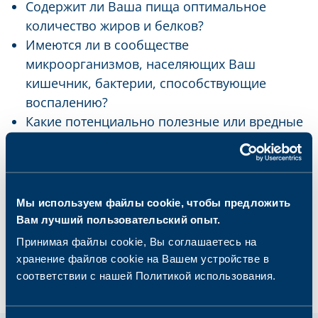
Содержит ли Ваша пища оптимальное
количество жиров и белков?
Имеются ли в сообществе
микроорганизмов, населяющих Ваш
кишечник, бактерии, способствующие
воспалению?
Какие потенциально полезные или вредные
бактерии имеются в сообществе
микроорганизмов, населяющих Ваш
кишечник?
Как ещё Вы можете улучшить питание и
Мы используем файлы cookie, чтобы предложить
состояние своего здоровья в целом?
Вам лучший пользовательский опыт.
Принимая файлы cookie, Вы соглашаетесь на
хранение файлов cookie на Вашем устройстве в
соответствии с нашей Политикой использования.