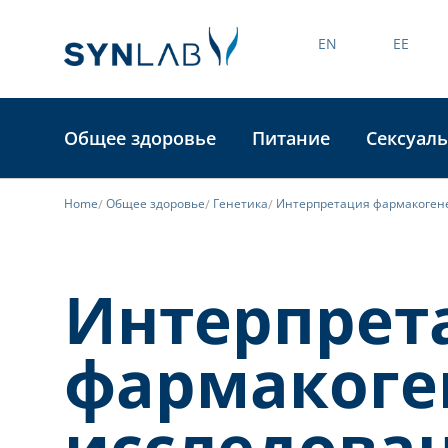
EN
EE
Общее здоровье
Питание
Сексуаль
Home
Общее здоровье
Генетика
Интерпретация фармакогене
Интерпрет
фармакоге
исследова