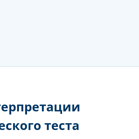
терпретации
ского теста