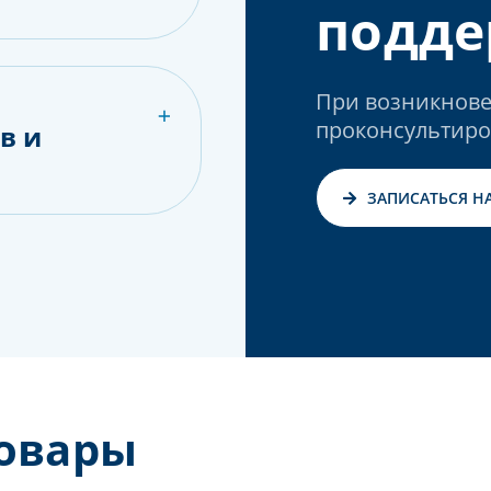
подде
При возникнове
проконсультиро
в и
ЗАПИСАТЬСЯ Н
овары