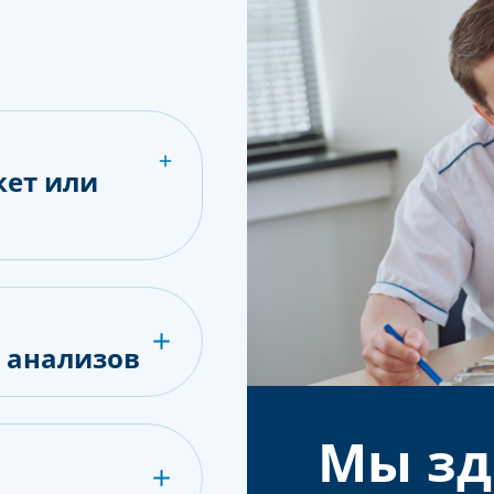
кет или
е анализов
Мы зд