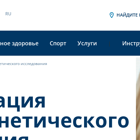
RU
НАЙДИТЕ 
ное здоровье
Спорт
Услуги
Инстр
|
тического исследования
A
L
ация
нетического
ния