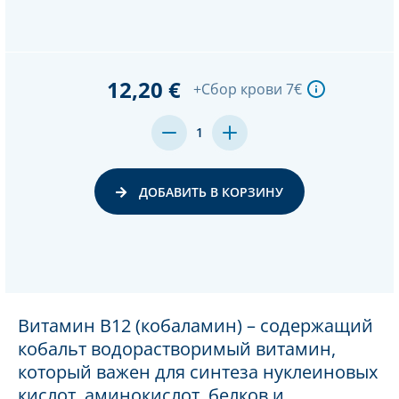
12,20 €
+Сбор крови 7€
MENGE
MENGE
1
VON
VON
UNDEFINED
UNDEFINED
VERRINGERN
ERHÖHEN
ДОБАВИТЬ В КОРЗИНУ
Витамин В12 (кобаламин) – содержащий
кобальт водорастворимый витамин,
который важен для синтеза нуклеиновых
кислот, аминокислот, белков и