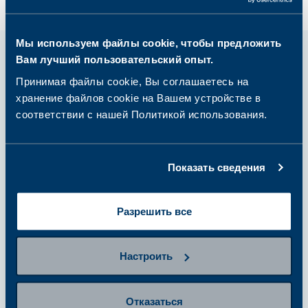
Мы используем файлы cookie, чтобы предложить
Вам лучший пользовательский опыт.
Как это работает?
Принимая файлы cookie, Вы соглашаетесь на
хранение файлов cookie на Вашем устройстве в
соответствии с нашей Политикой использования.
шаг 1
Показать сведения
Выберите и купите пакет или
одиночный анализ
Разрешить все
шаг 2
Настроить
Подготовьтесь к сдаче
анализов
Отказаться