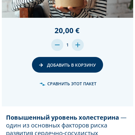
20,00 €
MENGE
MENGE
1
VON
VON
UNDEFINED
UNDEFINED
VERRINGERN
ERHÖHEN
ДОБАВИТЬ В КОРЗИНУ
СРАВНИТЬ ЭТОТ ПАКЕТ
Повышенный уровень холестерина
—
один из основных факторов риска
развития сердечно-сосудистых