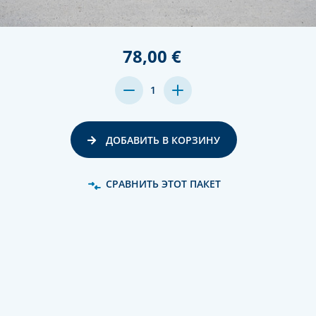
78,00 €
MENGE
MENGE
1
VON
VON
UNDEFINED
UNDEFINED
VERRINGERN
ERHÖHEN
ДОБАВИТЬ В КОРЗИНУ
СРАВНИТЬ ЭТОТ ПАКЕТ