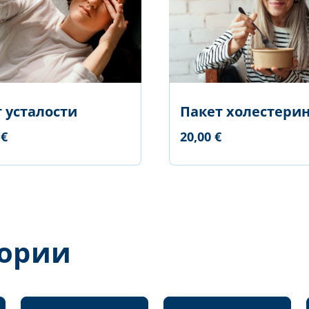
 усталости
Пакет холестери
 €
20,00 €
гории