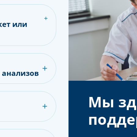
кет или
е анализов
Мы зд
подде