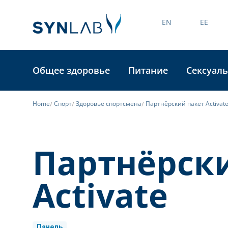
EN
EE
Общее здоровье
Питание
Сексуаль
Home
Спорт
Здоровье спортсмена
Партнёрский пакет Activat
Партнёрск
Activate
Панель