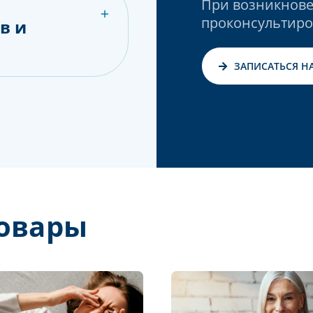
При возникнове
проконсультиро
в и
ЗАПИСАТЬСЯ Н
овары