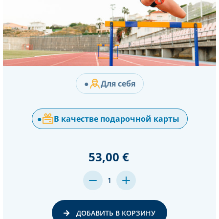
●
Для себя
●
В качестве подарочной карты
53,00 €
MENGE
MENGE
1
VON
VON
UNDEFINED
UNDEFINED
VERRINGERN
ERHÖHEN
ДОБАВИТЬ В КОРЗИНУ