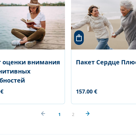
т оценки внимания
Пакет Сердце Плю
гнитивных
бностей
 €
157.00 €
1
2