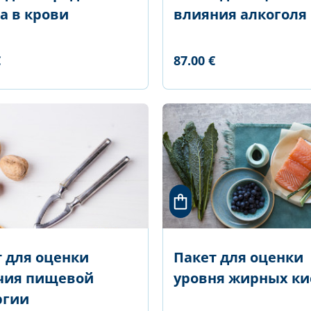
а в крови
влияния алкоголя
€
87.00 €
 для оценки
Пакет для оценки
чия пищевой
уровня жирных ки
ргии