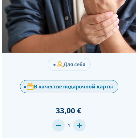
●
Для себя
●
В качестве подарочной карты
33,00 €
MENGE
MENGE
1
VON
VON
UNDEFINED
UNDEFINED
VERRINGERN
ERHÖHEN