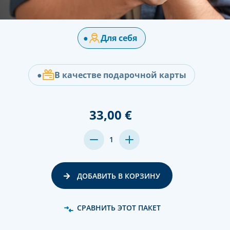
●
Для себя
●
В качестве подарочной карты
33,00 €
MENGE
MENGE
1
VON
VON
UNDEFINED
UNDEFINED
VERRINGERN
ERHÖHEN
ДОБАВИТЬ В КОРЗИНУ
СРАВНИТЬ ЭТОТ ПАКЕТ