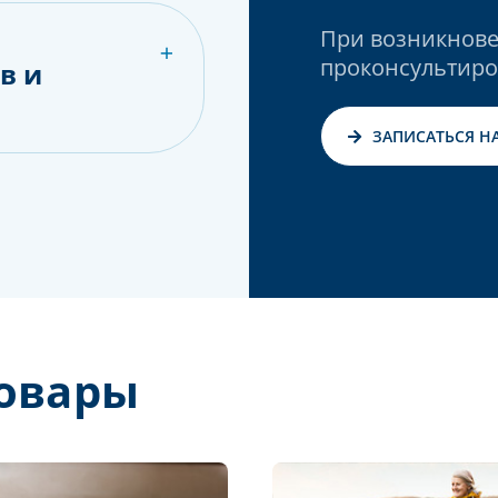
При возникнове
проконсультиро
в и
ЗАПИСАТЬСЯ Н
овары