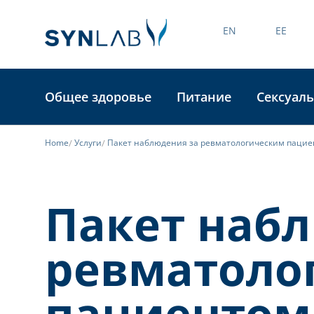
EN
EE
Общее здоровье
Питание
Сексуаль
Home
Услуги
Пакет наблюдения за ревматологическим паци
Пакет наб
ревматоло
пациентом