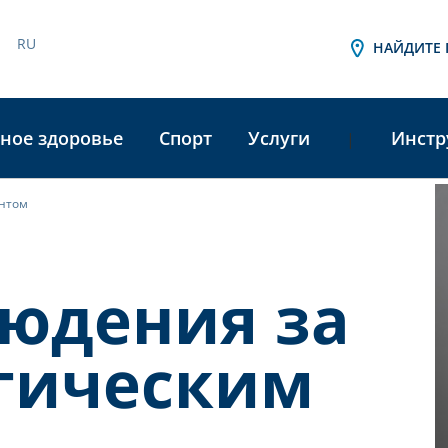
RU
НАЙДИТЕ 
ное здоровье
Спорт
Услуги
Инстр
|
ентом
A
L
людения за
гическим