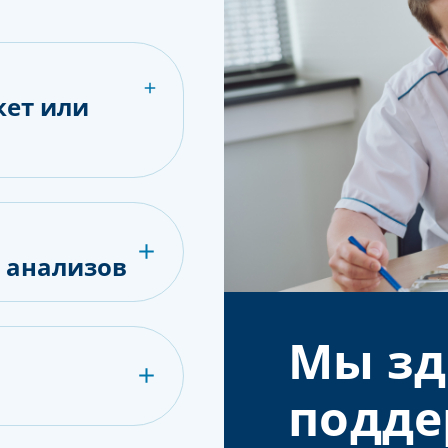
кет или
е анализов
Мы зд
подде