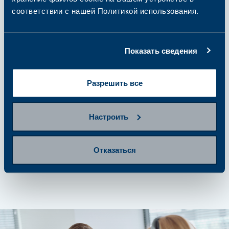
шаг 2
соответствии с нашей Политикой использования.
Подготовьтесь к сдаче
анализов
Показать сведения
шаг 3
Сдайте пробу
Разрешить все
Настроить
шаг 4
Получение результатов и
Отказаться
дальнейшие действия