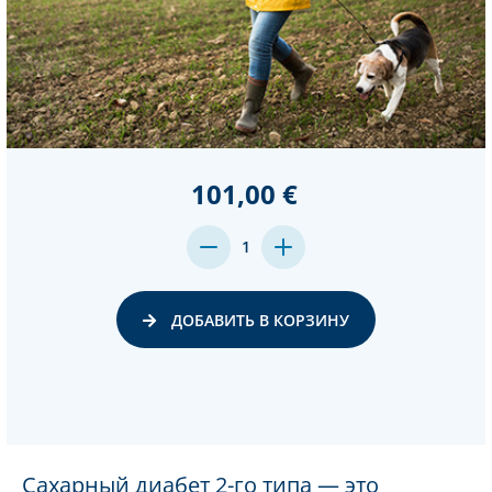
101,00 €
MENGE
MENGE
1
VON
VON
UNDEFINED
UNDEFINED
VERRINGERN
ERHÖHEN
ДОБАВИТЬ В КОРЗИНУ
Сахарный диабет 2-го типа — это