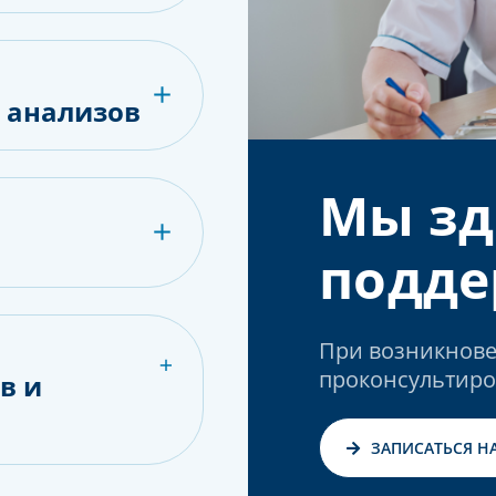
е анализов
Мы зд
подде
При возникнове
проконсультиро
в и
ЗАПИСАТЬСЯ Н