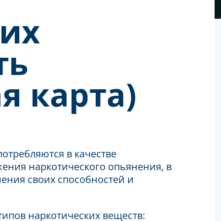
их
ть
я карта)
отребляются в качестве
жения наркотического опьянения, в
шения своих способностей и
типов наркотических веществ: