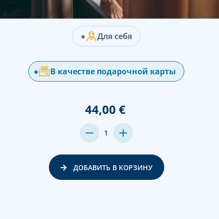
●
Для себя
●
В качестве подарочной карты
44,00 €
MENGE
MENGE
1
VON
VON
UNDEFINED
UNDEFINED
VERRINGERN
ERHÖHEN
ДОБАВИТЬ В КОРЗИНУ