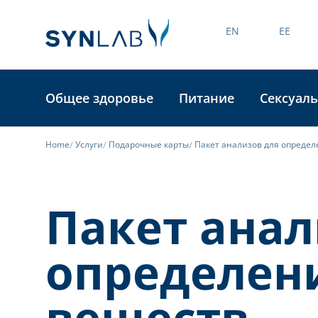
EN
EE
Общее здоровье
Питание
Сексуаль
Home
Услуги
Подарочные карты
Пакет анализов для определ
Пакет анал
определен
веществ,