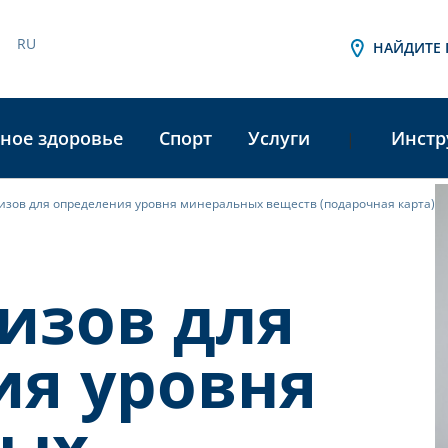
RU
НАЙДИТЕ 
ное здоровье
Спорт
Услуги
Инстр
|
изов для определения уровня минеральных веществ (подарочная карта)
A
L
изов для
ия уровня
ных