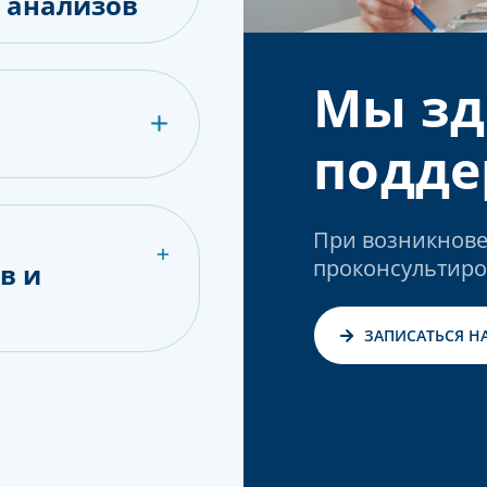
е анализов
Мы зд
подде
При возникнове
проконсультиро
в и
ЗАПИСАТЬСЯ Н