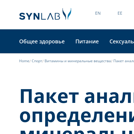
EN
EE
Общее здоровье
Питание
Сексуаль
Home
Спорт
Витамины и минеральные вещества
Пакет анал
Пакет анал
определен
минераль