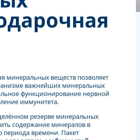
подарочная
ня минеральных веществ позволяет
организме важнейших минеральных
альное функционирование нервной
пление иммунитета.
еделённом резерве минеральных
нить содержание минералов в
 периода времени. Пакет