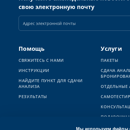
свою электронную почту
Адрес
электронной
почты
Помощь
Услуги
СВЯЖИТЕСЬ С НАМИ
ПАКЕТЫ
ИНСТРУКЦИИ
СДАЧА АНАЛ
БРОНИРОВА
НАЙДИТЕ ПУНКТ ДЛЯ СДАЧИ
АНАЛИЗА
ОТДЕЛЬНЫЕ
PЕЗУЛЬТАТЫ
САМОТЕСТИ
КОНСУЛЬТА
ПОДАРОЧНЫ
АВТОБУС SY
Мы используем файлы c