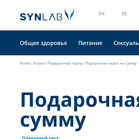
EN
EE
Общее здоровье
Питание
Сексуаль
Home
Услуги
Подарочные карты
Подарочная карта на сумму
Подарочная
сумму
Одиночный тест