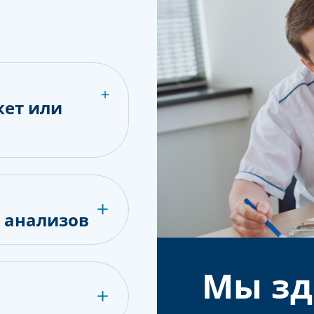
кет или
е анализов
Мы зд