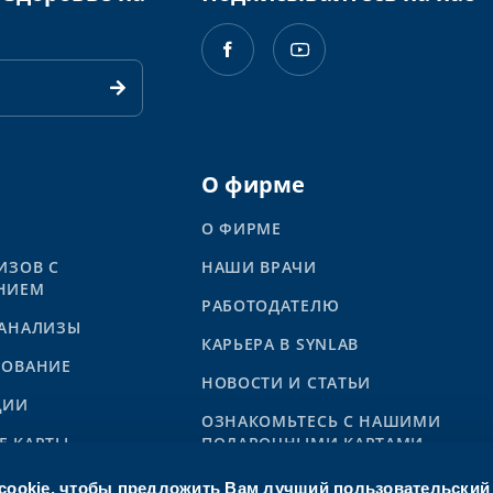
О фирме
О ФИРМЕ
ИЗОВ С
НАШИ ВРАЧИ
НИЕМ
РАБОТОДАТЕЛЮ
 АНАЛИЗЫ
КАРЬЕРА В SYNLAB
РОВАНИЕ
НОВОСТИ И СТАТЬИ
ЦИИ
ОЗНАКОМЬТЕСЬ С НАШИМИ
Е КАРТЫ
ПОДАРОЧНЫМИ КАРТАМИ
NLAB
ookie, чтобы предложить Вам лучший пользовательский