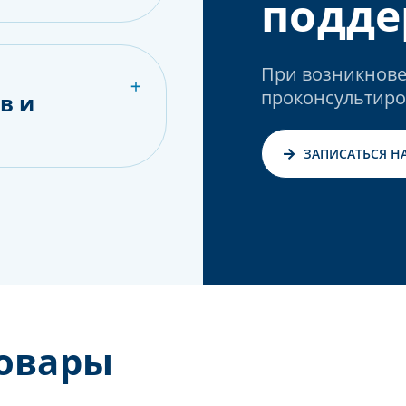
подде
При возникнове
проконсультиро
в и
ЗАПИСАТЬСЯ Н
овары