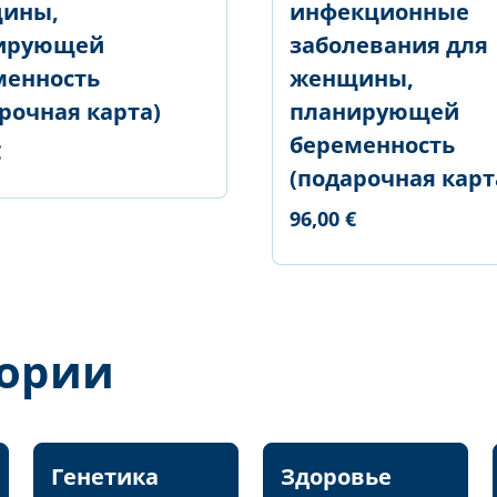
ины,
инфекционные
ирующей
заболевания для
менность
женщины,
рочная карта)
планирующей
беременность
€
(подарочная карт
96,00 €
гории
Генетика
Здоровье