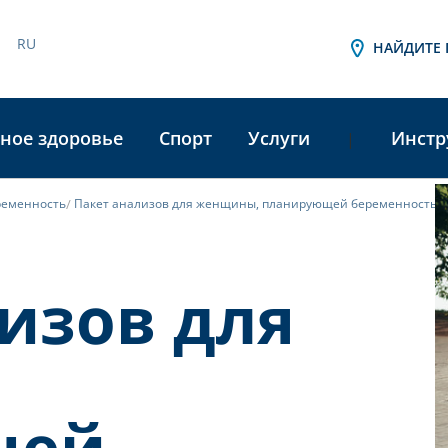
RU
НАЙДИТЕ 
ное здоровье
Спорт
Услуги
Инстр
|
ременность
Пакет анализов для женщины, планирующей беременность
A
L
изов для
щей