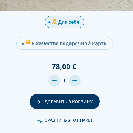
●
Для себя
●
В качестве подарочной карты
78,00 €
MENGE
MENGE
1
VON
VON
UNDEFINED
UNDEFINED
VERRINGERN
ERHÖHEN
ДОБАВИТЬ В КОРЗИНУ
СРАВНИТЬ ЭТОТ ПАКЕТ