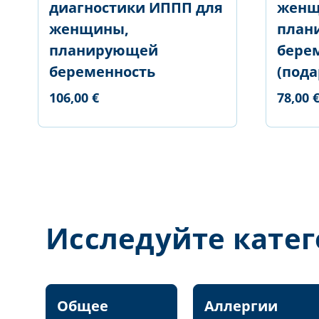
диагностики ИППП для
женщ
женщины,
план
планирующей
бере
беременность
(пода
106,00 €
78,00 
Исследуйте кате
Общее
Аллергии