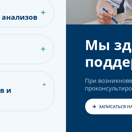
е анализов
Мы зд
подде
При возникнове
проконсультиро
в и
ЗАПИСАТЬСЯ Н