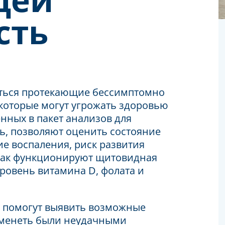
сть
яться протекающие бессимптомно
которые могут угрожать здоровью
ённых в п
акет анализов для
ь
, позволяют оценить состояние
е воспаления, риск развития
, как функционируют щитовидная
уровень витамина D, фолата и
е помогут выявить возможные
еменеть были неудачными