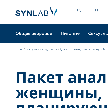
EN
EE
Общее здоровье
Питание
Сексуаль
Home
Сексуальное здоровье
Для женщины, планирующей бе
Пакет анал
женщины,
планирую