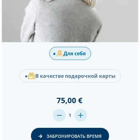
●
Для себя
●
В качестве подарочной карты
75,00 €
MENGE
MENGE
1
VON
VON
UNDEFINED
UNDEFINED
VERRINGERN
ERHÖHEN
ЗАБРОНИРОВАТЬ ВРЕМЯ