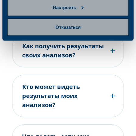
я получу результаты
Настроить
анализов?
Отказаться
Как получить результаты
своих анализов?
Кто может видеть
результаты моих
анализов?