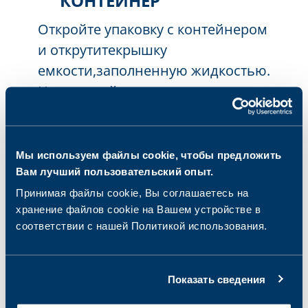
КОНТЕЙНЕР
Откройте упаковку с контейнером
и
открутите
крышку
емкости,
заполненную
жидкостью.
Не выливайте жидкость,
находящуюся в контейнере и не
заменяйте ее другой жидкостью.
По
крутите
покрытой калом
Мы используем файлы cookie, чтобы предложить
ватной палочкой в
Вам лучший пользовательский опыт.
растворе,
чтобы ватная часть
Принимая файлы cookie, Вы соглашаетесь на
хранение файлов cookie на Вашем устройстве в
палочки намокла. ВНИМАНИЕ
!
соответствии с нашей Политикой использования.
Для проведения анализа
требуется небольшое количество
материала. Смесь раствора и
Показать сведения
образца в контейнере должна