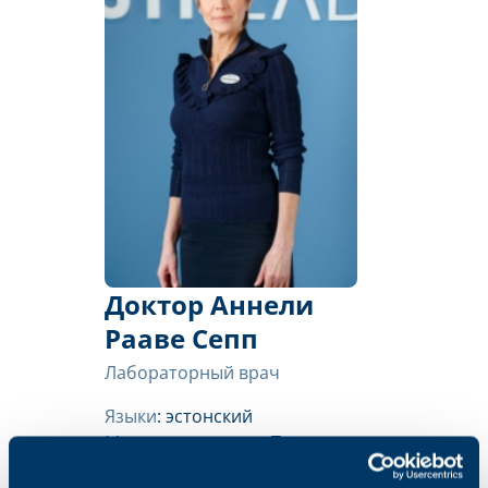
Доктор Аннели
Рааве Сепп
Лабораторный врач
Языки
: эстонский
Местонахождение
: Тарту
Вильянди по договоренности,