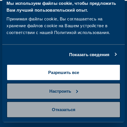
Мы используем файлы cookie, чтобы предложить
Вам лучший пользовательский опыт.
Принимая файлы cookie, Вы соглашаетесь на
Получайте еженедельные новости о
хранение файлов cookie на Вашем устройстве в
здоровье на свою электронную почту
соответствии с нашей Политикой использования.
Адрес
электронной
почты
Показать сведения
Подписывайтесь на нас
Разрешить все
Настроить
Помощь
Услуги
Отказаться
СВЯЖИТЕСЬ С НАМИ
ПАКЕТЫ